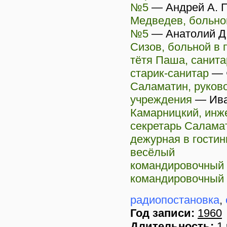
№5
—
Андрей А. 
Медведев, больно
№5
—
Анатолий Д
Сизов, больной в
тётя Паша, санита
старик-санитар
—
Саламатин, руков
учреждения
—
Ива
Камарницкий, инж
секретарь Салама
дежурная в гости
весёлый
командировочный
командировочный
радиопостановка
,
Год записи:
1960
Длительность:
1 