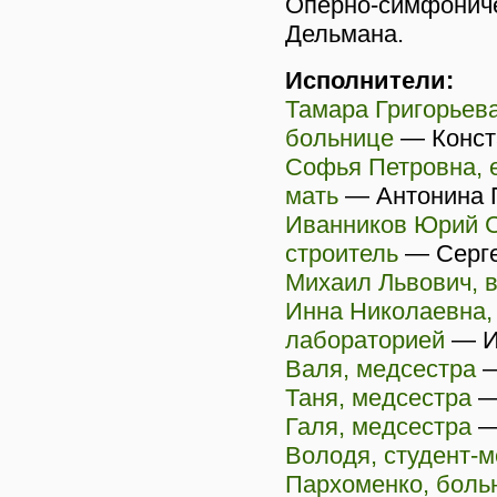
Оперно-симфониче
Дельмана.
Исполнители:
Тамара Григорьева
больнице
—
Конст
Софья Петровна, 
мать
—
Антонина 
Иванников Юрий С
строитель
—
Серг
Михаил Львович, 
Инна Николаевна, 
лабораторией
—
И
Валя, медсестра
Таня, медсестра
Галя, медсестра
Володя, студент-
Пархоменко, боль