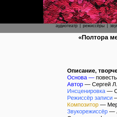
аудиотеатр
|
режиссёры
|
зву
«Полтора м
Описание, творче
Основа —
повесть
Автор
—
Сергей Л
Инсценировка
—
Режиссёр записи
Композитор
—
Мер
Звукорежиссёр
—