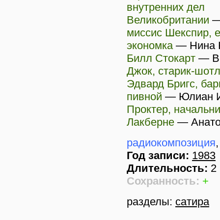
внутренних дел
Великобритании
миссис Шекспир, е
экономка
—
Нина 
Билл Стокарт
—
В
Джок, старик-шот
Эдвард Бригс, бар
пивной
—
Юлиан И
Проктер, начальн
Лакберне
—
Анато
радиокомпозиция
Год записи:
1983
Длительность:
2 
Сохранность:
+
разделы:
сатира