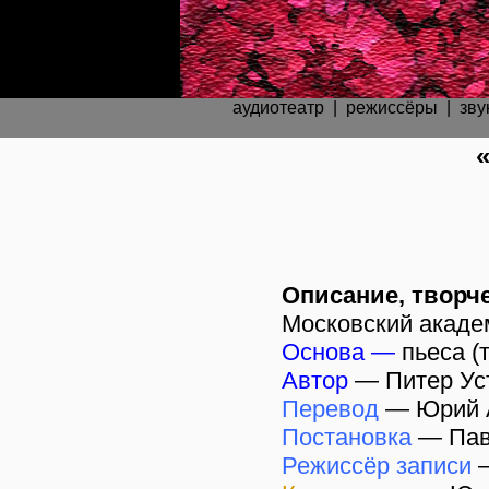
аудиотеатр
|
режиссёры
|
зву
Описание, творче
Московский акаде
Основа —
пьеса (
Автор
—
Питер Ус
Перевод
—
Юрий 
Постановка
—
Пав
Режиссёр записи