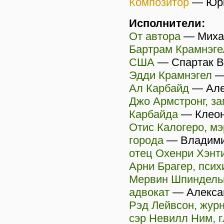
Композитор
—
Юри
Исполнители:
От автора
—
Миха
Бартрам Крамнэгел
США
—
Спартак 
Эдди Крамнэгел
Ал Карбайд
—
Але
Джо Армстронг, з
Карбайда
—
Клеон
Отис Калогеро, мэ
города
—
Владими
отец Охенри Хэнт
Арни Брагер, псих
Мервин Шпиндель
адвокат
—
Алекса
Рэд Лейвсон, жур
сэр Невилл Ним, 