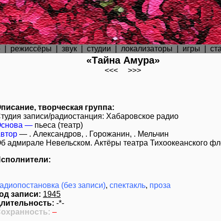
р
|
режиссёры
|
звук
|
студии
|
локализаторы
|
игры
|
ст
«Тайна Амура»
<<<
>>>
писание, творческая группа:
тудия записи/радиостанция:
Хабаровское радио
снова —
пьеса (театр)
втор
—
. Александров
,
. Горожанин
,
. Мельчин
б адмирале Невельском. Актёры театра Тихоокеанского фл
сполнители:
адиопостановка (без записи)
,
спектакль
,
проза
од записи:
1945
лительность:
-*-
охранность:
–