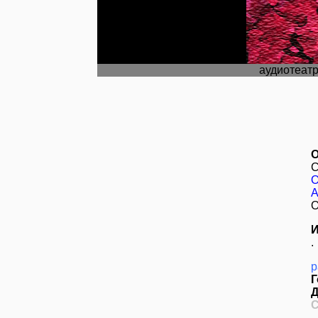
аудиотеат
О
С
О
А
О
И
.
р
Г
Д
С