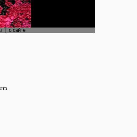
ат
|
о сайте
ота.