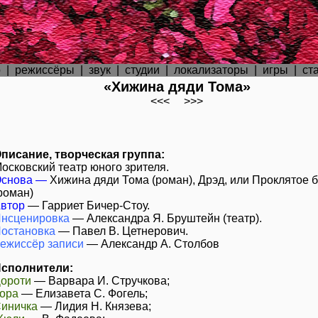
р
|
режиссёры
|
звук
|
студии
|
локализаторы
|
игры
|
ст
«Хижина дяди Тома»
<<<
>>>
писание, творческая группа:
осковский театр юного зрителя.
снова —
Хижина дяди Тома (роман), Дрэд, или Проклятое 
роман)
втор
—
Гарриет Бичер-Стоу
.
нсценировка
—
Александра Я. Бруштейн (театр)
.
остановка
—
Павел В. Цетнерович
.
ежиссёр записи
—
Александр А. Столбов
сполнители:
ороти
—
Варвара И. Стручкова
;
ора
—
Елизавета С. Фогель
;
иничка
—
Лидия Н. Князева
;