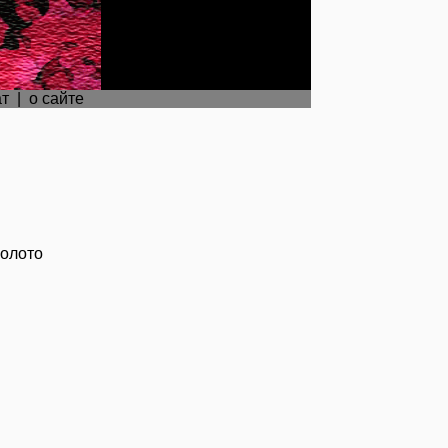
ат
|
о сайте
болото