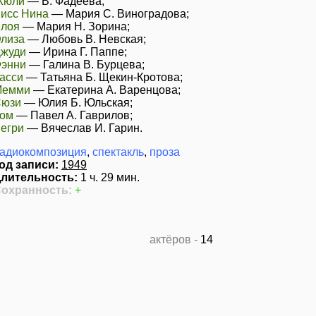
Жюли
—
В. Фадеева
;
исс Нина
—
Мария С. Виноградова
;
лоя
—
Мария Н. Зорина
;
лиза
—
Любовь В. Невская
;
жуди
—
Ирина Г. Паппе
;
энни
—
Галина В. Бурцева
;
асси
—
Татьяна Б. Щекин-Кротова
;
Мемми
—
Екатерина А. Варенцова
;
юзи
—
Юлия Б. Юльская
;
ом
—
Павел А. Гаврилов
;
егри
—
Вячеслав И. Гарин
.
адиокомпозиция
,
спектакль
,
проза
од записи:
1949
лительность:
1 ч. 29 мин.
охранность:
+
актёров -
14