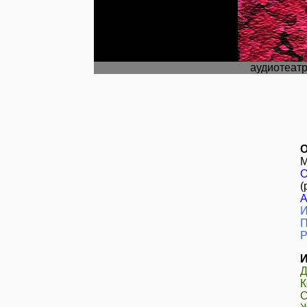
аудиотеат
О
М
О
(
А
И
П
Р
И
Д
К
С