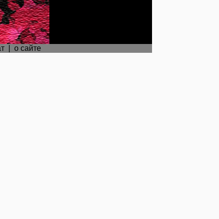
ат
|
о сайте