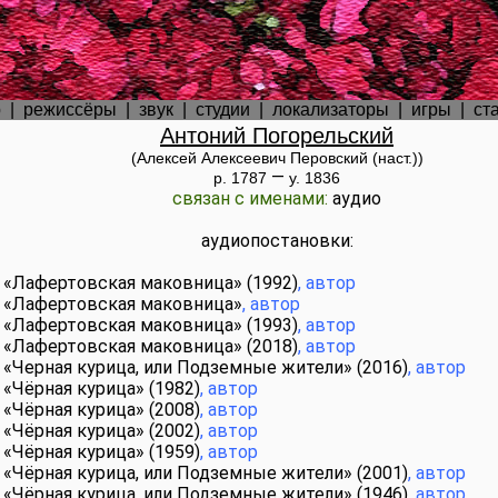
р
|
режиссёры
|
звук
|
студии
|
локализаторы
|
игры
|
ст
Антоний Погорельский
(Алексей Алексеевич Перовский (наст.))
—
р.
1787
у.
1836
связан с именами:
аудио
аудиопостановки:
«Лафертовская маковница»
(1992)
, автор
«Лафертовская маковница»
, автор
«Лафертовская маковница»
(1993)
, автор
«Лафертовская маковница»
(2018)
, автор
«Черная курица, или Подземные жители»
(2016)
, автор
«Чёрная курица»
(1982)
, автор
«Чёрная курица»
(2008)
, автор
«Чёрная курица»
(2002)
, автор
«Чёрная курица»
(1959)
, автор
«Чёрная курица, или Подземные жители»
(2001)
, автор
«Чёрная курица, или Подземные жители»
(1946)
, автор